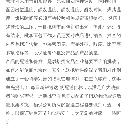
管理可以用苛刻来形容，比如面团搅拌速度、搅拌时间、
面团出缸温度、醒发温度、醒发湿度、醒发时间，烘烤温
度、烘烤时间等必须严格按照相关规定遵照执行。 经历上
述繁琐的工序，一批批桃李面包新鲜出炉，但此时还远没
有结束。桃李面包工作人员还要对成品进行抽查，抽查的
内容包括净含量、包装密闭度、产品外型、酸度、比容等
多项指标等，以保证每个批次产品的产品质量。
产品的配送和保鲜，是烘焙类食品企业都要面临的挑战，
如何才能使面包快速、安全地送抵销售终端？我们对此则
建立了一套科学完善的物流管理体系。在重点城市，桃李
率先提出了"每日新鲜送达"的配送目标，以满足广大消费
者的购买需求。近期桃李面包集团配备了PDA物流配送数
据采集系统，确保公司所有的配送过程都要做到可查、可
控，以保证销售环节的食品安全，为了您的健康，一路呵
护。