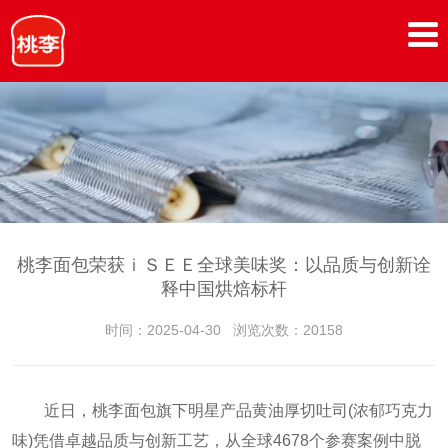
桃李面包荣获ｉＳＥＥ全球美味奖：以品质与创新诠
释中国烘焙标杆
时间：2025-04-30
浏览次数：20158
近日，桃李面包旗下明星产品黄油厚切吐司(浓郁巧克力
味)凭借卓越品质与创新工艺，从全球4678个参赛案例中脱