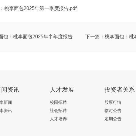
：桃李面包2025年第一季度报告.pdf
面包：桃李面包2025年半年度报告
下一篇：桃李面包：桃李
新闻资讯
人才发展
投资者关系
李新闻
校园招聘
股票行情
李资讯
社会招聘
临时公告
人才培养
定期公告