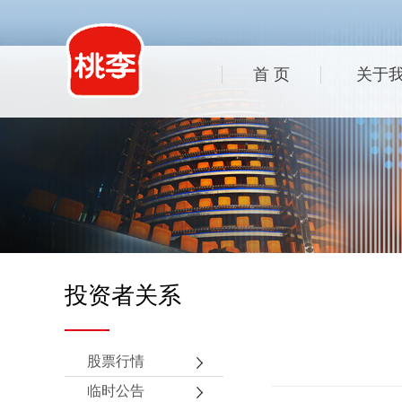
首 页
关于
投资者关系
股票行情
临时公告