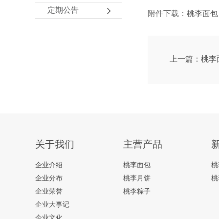
定期公告
附件下载：
桃李面包
上一篇：桃李
关于我们
主营产品
企业介绍
桃李面包
桃
企业分布
桃李月饼
桃
企业荣誉
桃李粽子
企业大事记
企业文化