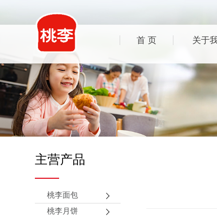
首 页
关于
主营产品
桃李面包
桃李月饼