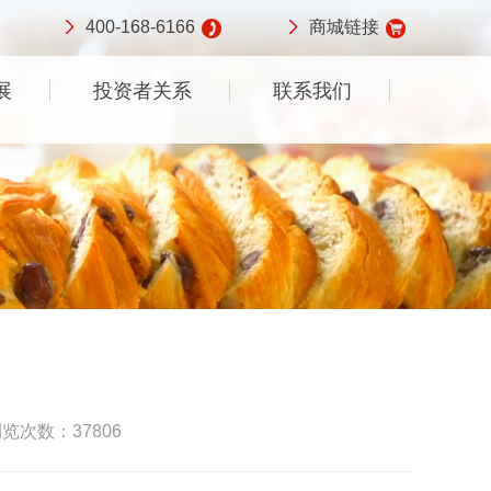
400-168-6166
商城链接
展
投资者关系
联系我们
览次数：37806